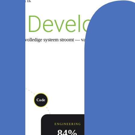
 optimaliseert flow
erk door je volledige systeem stroomt — van intentie tot incident, doo
annen
Depl
Code
Learn
ENGINEERING
84%