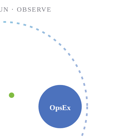
UN · OBSERVE
OpsEx