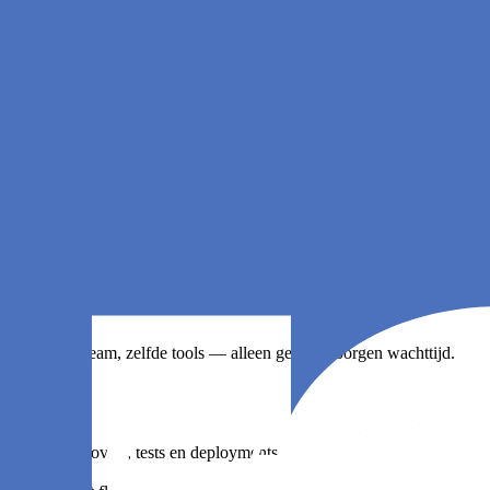
tijd
half miljoen euro.
ng
taat. Zelfde team, zelfde tools — alleen geen verborgen wachttijd.
 builds, approvals, tests en deployments
ureel