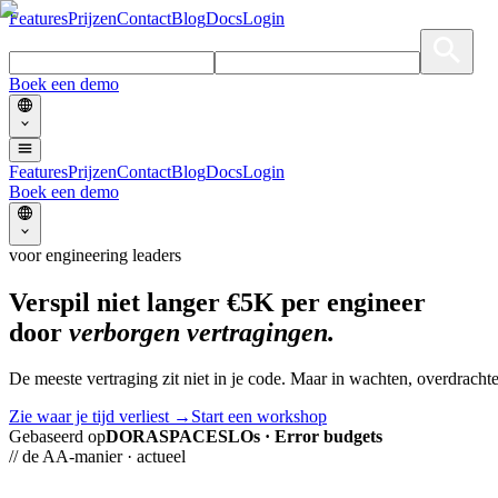
Features
Prijzen
Contact
Blog
Docs
Login
Boek een demo
Features
Prijzen
Contact
Blog
Docs
Login
Boek een demo
voor engineering leaders
Verspil niet langer
€5K
per engineer
door
verborgen vertragingen.
De meeste vertraging zit niet in je code. Maar in wachten, overdracht
Zie waar je tijd verliest →
Start een workshop
Gebaseerd op
DORA
SPACE
SLOs · Error budgets
// de AA-manier · actueel