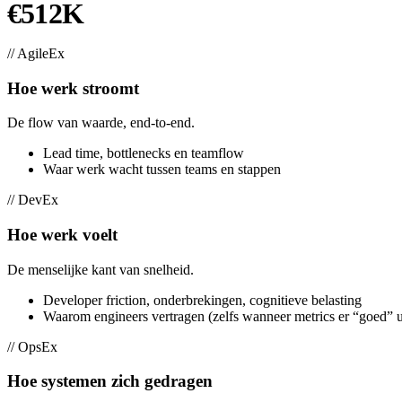
€512K
TERUGGEWONNEN (TEAM VAN 100 ENGINEERS)
// AgileEx
Hoe werk stroomt
De flow van waarde, end-to-end.
Lead time, bottlenecks en teamflow
Waar werk wacht tussen teams en stappen
// DevEx
Hoe werk voelt
De menselijke kant van snelheid.
Developer friction, onderbrekingen, cognitieve belasting
Waarom engineers vertragen (zelfs wanneer metrics er “goed” u
// OpsEx
Hoe systemen zich gedragen