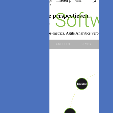
— UIT —
De meeste teams optimaliseren pipelines — Agile Analytics
05 · Engineering productiviteit
Eén platform. Drie perspectieven.
Eén continue loop.
De meeste tools tonen DevOps-metrics. Agile Analytics verbindt hoe w
ALLE PERSPECTIEVEN
AGILEEX
DEVEX
OPSEX
Pl
Backlog