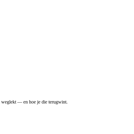
[demo · live dashboard preview]
t weglekt — en hoe je die terugwint.