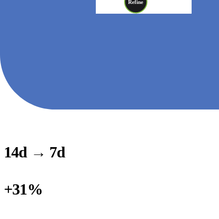
Refine
Review
Re
knelpunt
14d → 7d
DOORLOOPTIJD (LOOP TIME) DIT KWARTAAL
+31%
THROUGHPUT, ZELFDE TEAMGROOTTE