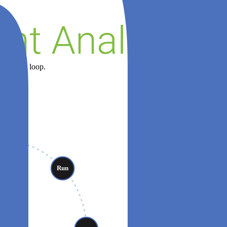
r de hele loop.
live · sprint 47
oy
Run