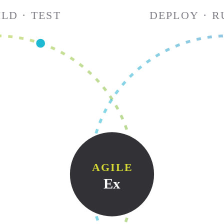
LD · TEST
DEPLOY · R
AGILE
Ex