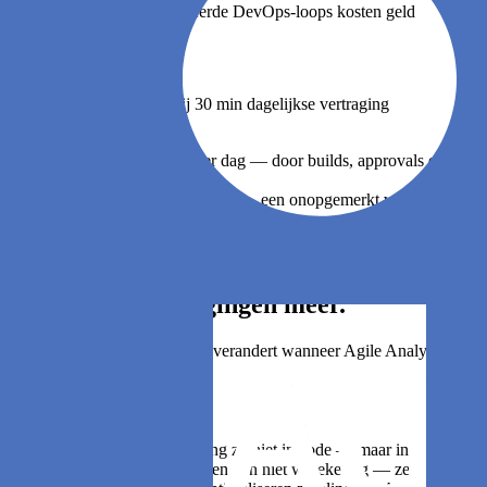
03 · De kosten — geblokkeerde DevOps-loops kosten geld
€5K
per engineer · per jaar · bij 30 min dagelijkse vertraging
30 min
Geblokkeerd per engineer, per dag — door builds, approvals en wacht
×100
Voor een middelgrote organisatie — een onopgemerkt verlies van een 
€500K
Jaarlijkse kosten — verschijnen nergens in de winst- en verliesrekeni
04 · De switch
Geen dure vertragingen meer.
Maak de switch en zie wat er verandert wanneer Agile Analytics aan s
Agile Analytics
UIT
klik op mij
— UIT —
De meeste vertraging zit niet in code — maar in wachten op
— UIT —
De meeste incidenten zijn niet willekeurig — ze zijn struct