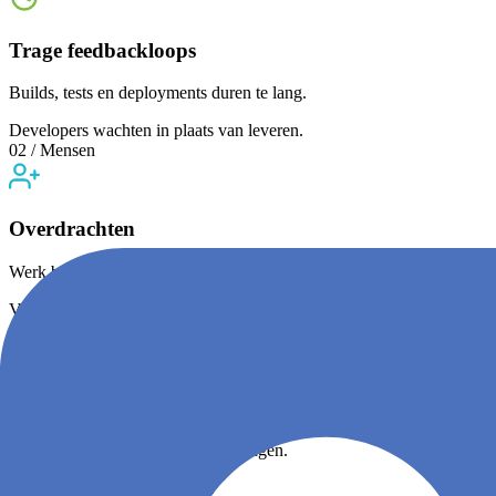
Trage feedbackloops
Builds, tests en deployments duren te lang.
Developers wachten in plaats van leveren.
02 / Mensen
Overdrachten
Werk blijft hangen tussen teams.
Vertraging zit verscholen in eigenaarschap en afstemming.
03 / Cognitief
Cognitieve overload
Te veel context, te veel onderbrekingen.
Meer fouten, tragere delivery.