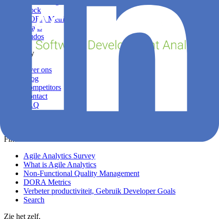
Sprint Insights
Stock
DORA Metrics
Leaks
Kudos
Company
Over ons
Blog
Competitors
Contact
FAQ
Login
Privacy
Find out more
Agile Analytics Survey
What is Agile Analytics
Non-Functional Quality Management
DORA Metrics
Verbeter productiviteit, Gebruik Developer Goals
Search
Zie het zelf.